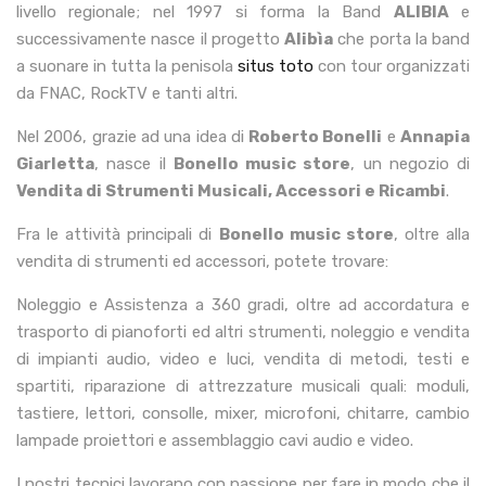
livello regionale; nel 1997 si forma la Band
ALIBIA
e
successivamente nasce il progetto
Alibìa
che porta la band
a suonare in tutta la penisola
situs toto
con tour organizzati
da FNAC, RockTV e tanti altri.
Nel 2006, grazie ad una idea di
Roberto Bonelli
e
Annapia
Giarletta
, nasce il
Bonello music store
, un negozio di
Vendita di Strumenti Musicali, Accessori e Ricambi
.
Fra le attività principali di
Bonello music store
, oltre alla
vendita di strumenti ed accessori, potete trovare:
Noleggio e Assistenza a 360 gradi, oltre ad accordatura e
trasporto di pianoforti ed altri strumenti, noleggio e vendita
di impianti audio, video e luci, vendita di metodi, testi e
spartiti, riparazione di attrezzature musicali quali: moduli,
tastiere, lettori, consolle, mixer, microfoni, chitarre, cambio
lampade proiettori e assemblaggio cavi audio e video.
I nostri tecnici lavorano con passione per fare in modo che il