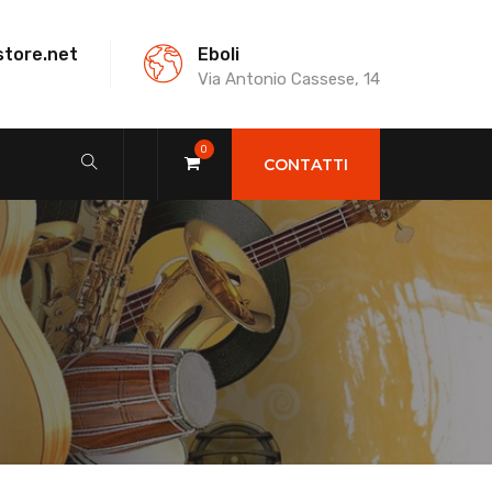
store.net
Eboli
Via Antonio Cassese, 14
0
CONTATTI