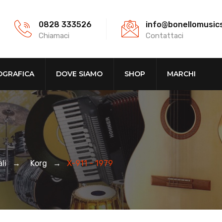
0828 333526
info@bonellomusic
Chiamaci
Contattaci
OGRAFICA
DOVE SIAMO
SHOP
MARCHI
li
→
Korg
→
X-911 - 1979