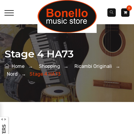
0
Stage 4 HA73
Home
→
Shopping
→
Ricambi Originali
→
Nord
→
Stage 4 HA73