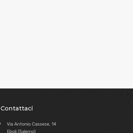
Contattaci
Via Antonio Cassese, 14
Eboli (Salerno)