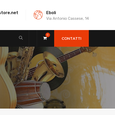
store.net
Eboli
Via Antonio Cassese, 14
0
CONTATTI