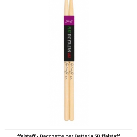
ffalstaff - Bacchette per Batteria 5B ffalstaff