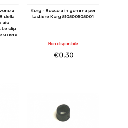
rvono a
Korg - Boccola in gomma per
B della
tastiere Korg 510500505001
elaio
 Le clip
e o nere
Non disponibile
€
0.30