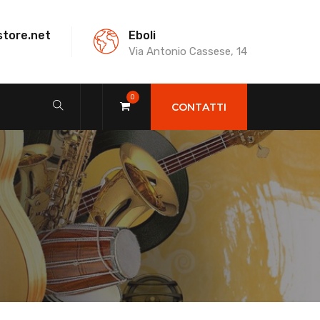
store.net
Eboli
Via Antonio Cassese, 14
0
CONTATTI