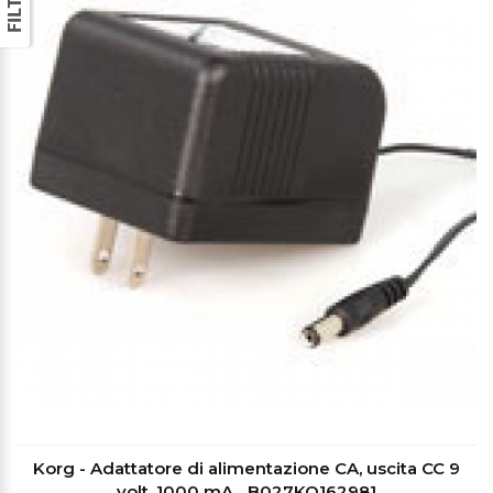
Korg - Adattatore di alimentazione CA, uscita CC 9
volt, 1000 mA ...B027KO162981