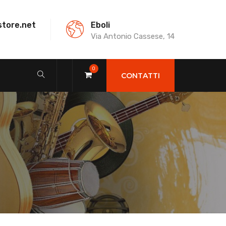
store.net
Eboli
Via Antonio Cassese, 14
0
CONTATTI