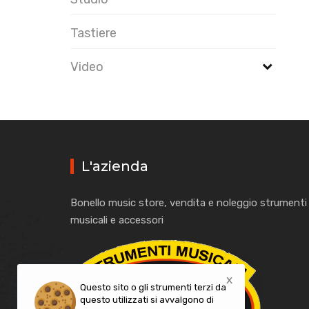
Tastiere
Video
L'azienda
Bonello music store, vendita e noleggio strumenti
musicali e accessori
x
Questo sito o gli strumenti terzi da
questo utilizzati si avvalgono di