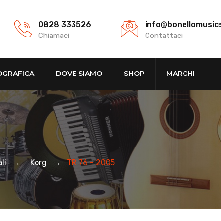
0828 333526
info@bonellomusic
Chiamaci
Contattaci
OGRAFICA
DOVE SIAMO
SHOP
MARCHI
li
→
Korg
→
TR 76 - 2005