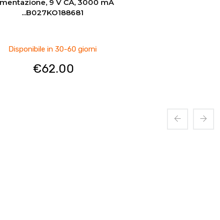
imentazione, 9 V CA, 3000 mA
...B027KO188681
Disponibile in 30-60 giorni
€
62.00