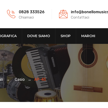
0828 333526
info@bonellomusic
Chiamaci
Contattaci
OGRAFICA
DOVE SIAMO
SHOP
MARCHI
li
→
Casio
→
AP-45