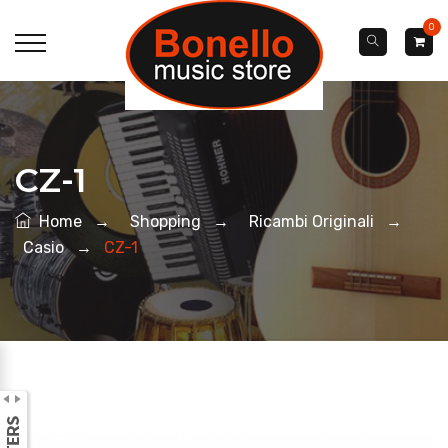
0
CZ-1
Home
→
Shopping
→
Ricambi Originali
→
Casio
→
CZ-1