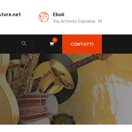
store.net
Eboli
Via Antonio Cassese, 14
0
CONTATTI