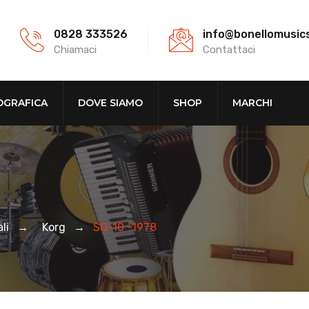
0828 333526
info@bonellomusic
Chiamaci
Contattaci
OGRAFICA
DOVE SIAMO
SHOP
MARCHI
li
→
Korg
→
SQ-10 -1978