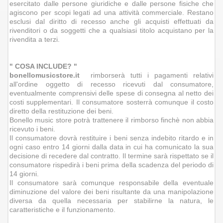
esercitato dalle persone giuridiche e dalle persone fisiche che
agiscono per scopi legati ad una attività commerciale. Restano
esclusi dal diritto di recesso anche gli acquisti effettuati da
rivenditori o da soggetti che a qualsiasi titolo acquistano per la
rivendita a terzi.
" COSA INCLUDE? "
bonellomusicstore.it
rimborserà tutti i pagamenti relativi
all'ordine oggetto di recesso ricevuti dal consumatore,
eventualmente comprensivi delle spese di consegna al netto dei
costi supplementari. Il consumatore sosterrà comunque il costo
diretto della restituzione dei beni.
Bonello music store potrà trattenere il rimborso finchè non abbia
ricevuto i beni.
Il consumatore dovrà restituire i beni senza indebito ritardo e in
ogni caso entro 14 giorni dalla data in cui ha comunicato la sua
decisione di recedere dal contratto. Il termine sarà rispettato se il
consumatore rispedirà i beni prima della scadenza del periodo di
14 giorni.
Il consumatore sarà comunque responsabile della eventuale
diminuzione del valore dei beni risultante da una manipolazione
diversa da quella necessaria per stabilirne la natura, le
caratteristiche e il funzionamento.