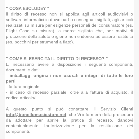
" COSA ESCLUDE? "
Il diritto di recesso non si applica agli articoli audiovisivi o
software informatici in download o consegnati sigillati, agli articoli
realizzati su misura per esigenze personali del consumatore (es.
Flight Case su misura), a merce sigillata che, per motivi di
protezione della salute o igiene non è idonea ad essere restituita
(es. bocchini per strumenti a fiato).
" COME SI ESERCITA IL DIRITTO DI RECESSO? "
E' necessario avere a disposizione i seguenti componenti,
documenti e dati:
-
imballaggi originali non usurati e integri di tutte le loro
parti
- fattura originale
- in caso di recesso parziale, oltre alla fattura di acquisto, il
codice articolo/i
A questo punto si può contattare il Servizio Clienti
info@bonellomusicstore.net
, che Vi informerà della procedura
da adottare per aprire la pratica di recesso, dandovi
contestualmente l'autorizzazione per la restituzione dei
componenti.