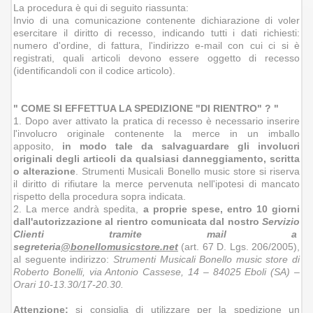
La procedura è qui di seguito riassunta:
Invio di una comunicazione contenente dichiarazione di voler
esercitare il diritto di recesso, indicando tutti i dati richiesti:
numero d'ordine, di fattura, l'indirizzo e-mail con cui ci si è
registrati, quali articoli devono essere oggetto di recesso
(identificandoli con il codice articolo).
" COME SI EFFETTUA LA SPEDIZIONE "DI RIENTRO" ? "
1. Dopo aver attivato la pratica di recesso è necessario inserire
l'involucro originale contenente la merce in un imballo
apposito,
in modo tale da salvaguardare gli involucri
originali degli articoli da qualsiasi danneggiamento, scritta
o alterazione
. Strumenti Musicali Bonello music store si riserva
il diritto di rifiutare la merce pervenuta nell'ipotesi di mancato
rispetto della procedura sopra indicata.
2. La merce andrà spedita,
a proprie spese, entro 10 giorni
dall'autorizzazione al rientro comunicata dal nostro
Servizio
Clienti tramite mail a
segreteria
@bonellomusicstore.net
(art. 67 D. Lgs. 206/2005),
al seguente indirizzo:
Strumenti Musicali Bonello music store di
Roberto Bonelli, via Antonio Cassese, 14 – 84025 Eboli (SA) –
Orari 10-13.30/17-20.30.
Attenzione:
si consiglia di utilizzare per la spedizione un