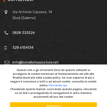
Via Antonio Cassese, 14
Eboli (Salerno)
0828 333526
328 6154134
info@bonellomusicstore.net
Questo sito o gli strumenti terzi da questo utilizzati si
avvalgono di cookie necessari al funzionamento ed utili alle
finalità illustrate nella cookie policy. Se vuoi saperne di più o
negare il consenso a tutti o ad alcuni cookie, consulta la cookie
policy
Cliccando qui
Chiudendo questo banner, scorrendo questa pagina, cliccando
su un link o proseguendo la navigazione in altra maniera,
acconsenti all'uso dei cookie.
Copyright © 2021
Bonello music store
P. Iva: 04421650658 -
Powered by
FasterBit
Approva