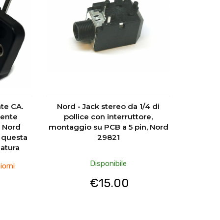
nte CA.
Nord - Jack stereo da 1/4 di
rente
pollice con interruttore,
e Nord
montaggio su PCB a 5 pin, Nord
i questa
29821
datura
Disponibile
iorni
€
15.00