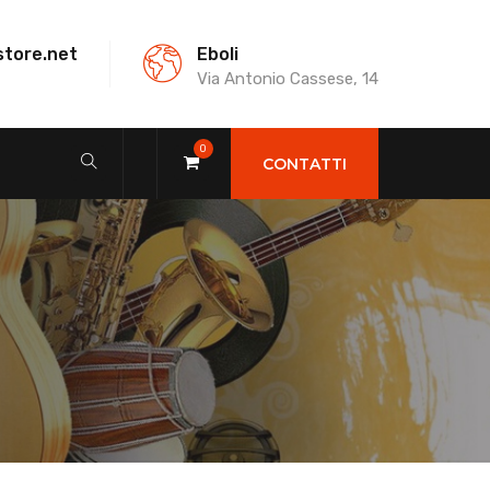
store.net
Eboli
Via Antonio Cassese, 14
0
CONTATTI