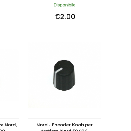
Disponibile
€
2.00
ra Nord,
Nord - Encoder Knob per
900
tastiera, Nord 50404