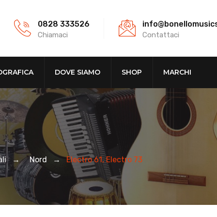
0828 333526
info@bonellomusic
Chiamaci
Contattaci
OGRAFICA
DOVE SIAMO
SHOP
MARCHI
li
→
Nord
→
Electro 61, Electro 73