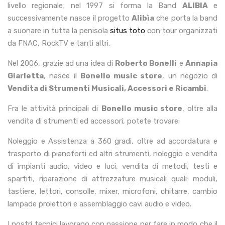
livello regionale; nel 1997 si forma la Band
ALIBIA
e
successivamente nasce il progetto
Alibìa
che porta la band
a suonare in tutta la penisola
situs toto
con tour organizzati
da FNAC, RockTV e tanti altri.
Nel 2006, grazie ad una idea di
Roberto Bonelli
e
Annapia
Giarletta
, nasce il
Bonello music store
, un negozio di
Vendita di Strumenti Musicali, Accessori e Ricambi
.
Fra le attività principali di
Bonello music store
, oltre alla
vendita di strumenti ed accessori, potete trovare:
Noleggio e Assistenza a 360 gradi, oltre ad accordatura e
trasporto di pianoforti ed altri strumenti, noleggio e vendita
di impianti audio, video e luci, vendita di metodi, testi e
spartiti, riparazione di attrezzature musicali quali: moduli,
tastiere, lettori, consolle, mixer, microfoni, chitarre, cambio
lampade proiettori e assemblaggio cavi audio e video.
I nostri tecnici lavorano con passione per fare in modo che il