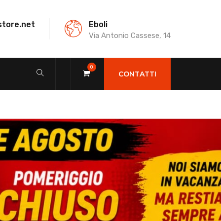
store.net
Eboli
Via Antonio Cassese, 14
0
CONTATTI