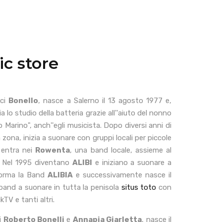
c store
ici
Bonello
, nasce a Salerno il 13 agosto 1977 e,
a lo studio della batteria grazie all''aiuto del nonno
arino", anch''egli musicista. Dopo diversi anni di
 zona, inizia a suonare con gruppi locali per piccole
 entra nei
Rowenta
, una band locale, assieme al
e; Nel 1995 diventano
ALIBI
e iniziano a suonare a
 forma la Band
ALIBIA
e successivamente nasce il
band a suonare in tutta la penisola
situs toto
con
TV e tanti altri.
i
Roberto Bonelli
e
Annapia Giarletta
, nasce il