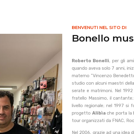
BENVENUTI NEL SITO DI
Bonello musi
Roberto Bonelli
, per gli am
quando aveva solo 7 anni, inizi
materno "Vincenzo Benedetto M
studio con alcuni maestri della
serate e matrimoni. Nel 1992
fratello Massimo, il cantant
livello regionale; nel 1997 si
progetto
Alibìa
che porta la 
tour organizzati da FNAC, Rock
Nel 2006, grazie ad una idea d