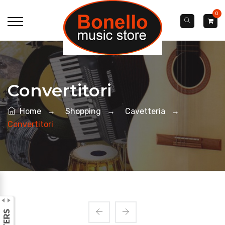
0
Convertitori
Home
→
Shopping
→
Cavetteria
→
Convertitori