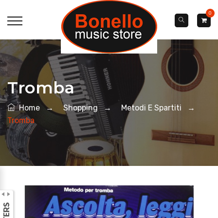
0
Tromba
Home
→
Shopping
→
Metodi E Spartiti
→
Tromba