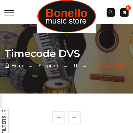
0
Timecode DVS
Home
→
Shopping
→
Dj
→
Timecode DVS