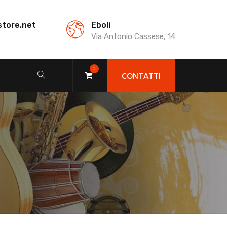
store.net
Eboli
Via Antonio Cassese, 14
0
CONTATTI