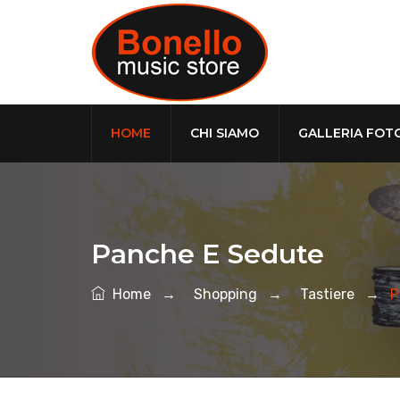
HOME
CHI SIAMO
GALLERIA FOT
Panche E Sedute
Home
→
Shopping
→
Tastiere
→
P