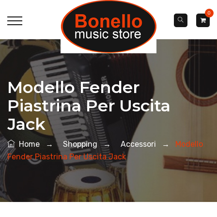
0
Modello Fender
Piastrina Per Uscita
Jack
Home
→
Shopping
→
Accessori
→
Modello
Fender Piastrina Per Uscita Jack