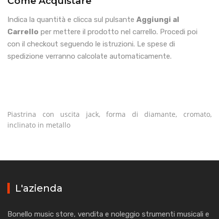
Come Acquistare
Indica la quantità e clicca sul pulsante
Aggiungi al
Carrello
per mettere il prodotto nel carrello. Procedi poi
con il checkout seguendo le istruzioni. Le spese di
spedizione verranno calcolate automaticamente.
Piastrina con uscita jack, forma di diamante, cromato,
inclinato in metallo
L'azienda
Bonello music store, vendita e noleggio strumenti musicali e